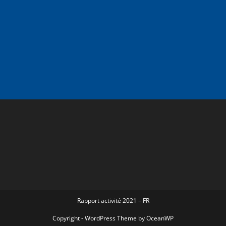
Rapport activité 2021 – FR
Copyright - WordPress Theme by OceanWP