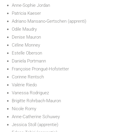
Anne-Sophie Jordan
Patricia Kaeser
Adriano Mansano-Gertschen (apprenti)
Odile Maudry
Denise Mauron
Céline Monney
Estelle Oberson
Daniela Portmann
Françoise Prongué-Hofstetter
Corinne Rentsch
Valérie Riedo
Vanessa Rodriguez
Brigitte Rohrbach-Mauron
Nicole Romy
Anne-Catherine Schuwey
Jessica Stoll (apprentie)