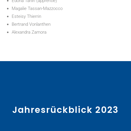
Edona Tahiri (apprentie)
Magalie Tassan-Mazzocco
Esteisy Thierrin
Bertrand Vonlanthen
Alexandra Zamora
Jahresrückblick 2023